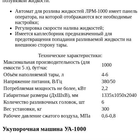
полувязкой жидкости.
Автомат для розлива жидкостей ЛРМ-1000 имеет панель
оператора, на которой отображаются все необходимые
настройки;
Регулировка скорости налива жидкостей;
Имеется каплесборник предназначенный для
предотвращения попадания разливаемой жидкости на
внешнюю сторону тары.
Технические характеристики:
Максимальная производительность (для
1000
емкости 5 л), бут\час
Объём наполняемой тары, л
4-6
Напряжение питания, В/Гц
380/50
Потребляемая мощность не более, кВт
2,2
Габаритные размеры (ДхШхВ), мм
1335х1050х2040
Количество разливочных головок, шт
6
Вес установки, кг
300
Рабочее давление сжатого воздуха, МПа
0,6-0,8
Укупорочная машина УА-1000