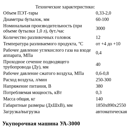
Технические характеристики:
Объем ПЭТ-тары
0,33-2,0
Диаметры бутылок, мм
60-100
Номинальная производительность (при
3000
объеме бутылки 1,0 л), бут./час
Количество разливочных головок
12
Температура разливаемого продукта, °С
от +4 до +10
Рабочее давление углекислого газа на входе
0,4
аппарата, МПа
Проходное сечение подводящего
40
трубопровода (Ду), мм
Рабочее давление сжатого воздуха, МПа
0,6-0,8
Расход воздуха, л/мин
250-300
Напряжение питания, В
380
Потребляемая мощность, кВт
0,3
Масса общая, кг
140
Габаритные размеры (ДхШхВ), мм
1850х890х2550
Загрузка/выгрузка
автоматическая
Укупорочная машина УА-3000