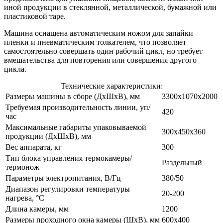
иной продукции в стеклянной, металлической, бумажной или
пластиковой таре.
Машина оснащена автоматическим ножом для запайки
пленки и пневматическим толкателем, что позволяет
самостоятельно совершать один рабочий цикл, но требует
вмешательства для повторения или совершения другого
цикла.
Технические характеристики:
Размеры машины в сборе (ДхШхВ), мм
3300х1070х2000
Требуемая производительность линии, уп/
420
час
Максимальные габариты упаковываемой
300х450х360
продукции (ДхШхВ), мм
Вес аппарата, кг
300
Тип блока управления термокамеры/
Раздельный
термонож
Параметры электропитания, В/Гц
380/50
Диапазон регулировки температуры
20-200
нагрева, °С
Длина камеры, мм
1200
Размеры проходного окна камеры (ШхВ), мм
600х400