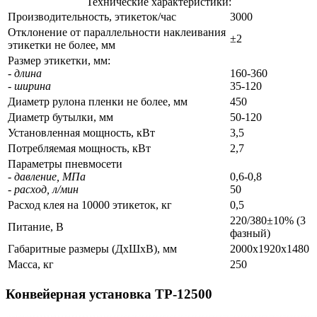
Технические характеристики:
Производительность, этикеток/час
3000
Отклонение от параллельности наклеивания
±2
этикетки не более, мм
Размер этикетки, мм:
- длина
160-360
- ширина
35-120
Диаметр рулона пленки не более, мм
450
Диаметр бутылки, мм
50-120
Установленная мощность, кВт
3,5
Потребляемая мощность, кВт
2,7
Параметры пневмосети
- давление, МПа
0,6-0,8
- расход, л/мин
50
Расход клея на 10000 этикеток, кг
0,5
220/380±10% (3
Питание, В
фазный)
Габаритные размеры (ДхШхВ), мм
2000х1920х1480
Масса, кг
250
Конвейерная установка ТР-12500