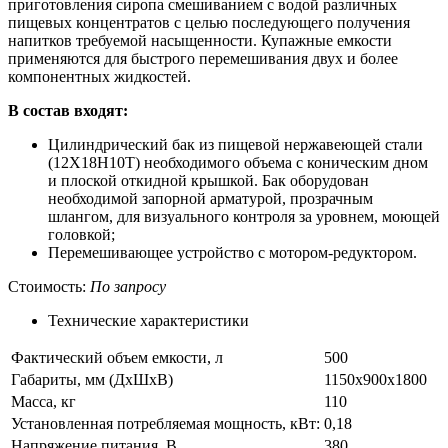
приготовления сиропа смешиванием с водой различных
пищевых концентратов с целью последующего получения
напитков требуемой насыщенности. Купажные емкости
применяются для быстрого перемешивания двух и более
компонентных жидкостей.
В состав входят:
Цилиндрический бак из пищевой нержавеющей стали
(12Х18Н10Т) необходимого объема с коническим дном
и плоской откидной крышкой. Бак оборудован
необходимой запорной арматурой, прозрачным
шлангом, для визуального контроля за уровнем, моющей
головкой;
Перемешивающее устройство с мотором-редуктором.
Стоимость:
По запросу
Технические характеристики
Фактический объем емкости, л
500
Габариты, мм (ДхШхВ)
1150х900х1800
Масса, кг
110
Установленная потребляемая мощность, кВт:
0,18
Напряжение питания, В
380