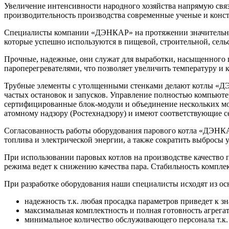
Увеличение интенсивности народного хозяйства напрямую связа
производительность производства современные ученые и конс
Специалисты компании «ДЭНКАР» на протяжении значительно
которые успешно используются в пищевой, строительной, сель
Прочные, надежные, они служат для выработки, насыщенного 
пароперегревателями, что позволяет увеличить температуру и к
Трубные элементы с утолщенными стенками делают котлы «ДЭН
частых остановок и запусков. Управление полностью компьюте
сертифицированные блок-модули и объединение нескольких мо
атомному надзору (Ростехнадзору) и имеют соответствующие 
Согласованность работы оборудования парового котла «ДЭНКАР
топлива и электрической энергии, а также сократить выбросы у
При использовании паровых котлов на производстве качество п
режима ведет к снижению качества пара. Стабильность комплек
При разработке оборудования наши специалисты исходят из о
надежность т.к. любая просадка параметров приведет к з
максимальная комплектность и полная готовность агрегат
минимальное количество обслуживающего персонала т.к.