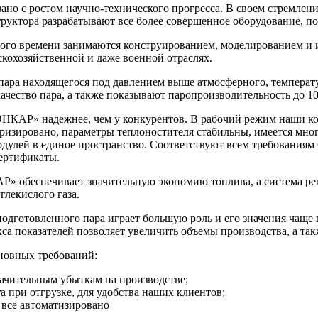
но с ростом научно-технического прогресса. В своем стремлени
труктора разрабатывают все более совершенное оборудование, 
го времени занимаются конструированием, моделированием и 
скохозяйственной и даже военной отраслях.
пара находящегося под давлением выше атмосферного, температу
ачество пара, а также показывают паропроизводительность до 100
КАР» надежнее, чем у конкурентов. В рабочий режим наши котлы
ризировано, параметры теплоностителя стабильны, имеется мно
дулей в единое пространство. Соответствуют всем требованиям
сертификаты.
» обеспечивает значительную экономию топлива, а система рег
глекислого газа.
одготовленного пара играет большую роль и его значения чаще 
са показателей позволяет увеличить объемы производства, а та
сновных требований:
начительным убыткам на производстве;
а при отгрузке, для удобства наших клиентов;
 все автоматизировано